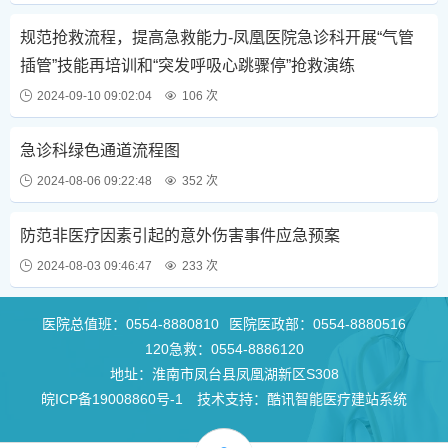
规范抢救流程，提高急救能力-凤凰医院急诊科开展“气管
插管”技能再培训和“突发呼吸心跳骤停”抢救演练
2024-09-10 09:02:04
106 次
急诊科绿色通道流程图
2024-08-06 09:22:48
352 次
防范非医疗因素引起的意外伤害事件应急预案
2024-08-03 09:46:47
233 次
医院总值班：
0554-8880810
医院医政部：
0554-8880516
120急救：
0554-8886120
地址：淮南市凤台县凤凰湖新区S308
皖ICP备19008860号-1
技术支持：酷讯智能医疗建站系统