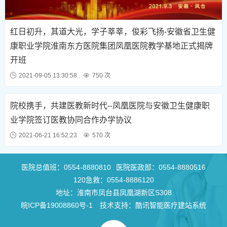
红日初升，其道大光，学子莘莘，俊彩飞扬-安徽省卫生健
康职业学院淮南东方医院集团凤凰医院教学基地正式揭牌
开班
2021-09-05 13:30:58
750 次
院校携手，共建医教新时代--凤凰医院与安徽卫生健康职
业学院签订医教协同合作办学协议
2021-06-21 16:52:23
570 次
医院总值班：
0554-8880810
医院医政部：
0554-8880516
120急救：
0554-8886120
地址：淮南市凤台县凤凰湖新区S308
皖ICP备19008860号-1
技术支持：酷讯智能医疗建站系统