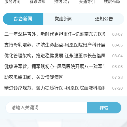
服务时间
就诊须知
预约诊疗
交通导引
楼层布局
综合新闻
党建新闻
通知公告
二十年深耕普外，新时代更担重任--记淮南东方医院集团凤凰
08-07
支持母乳喂养，护航生命起点-凤凰医院妇产科开展母乳喂养
08-05
优化管理架构，推进稳健发展-江永强董事长莅临凤凰医院召
08-04
健康进军营，拥军践初心--凤凰医院开展八一建军节健康宣教
08-03
助农瓜甜田间，关爱情暖病区
07-28
精进诊疗规范，聚力提质行医 -凤凰医院血液科顺利举办《
07-20