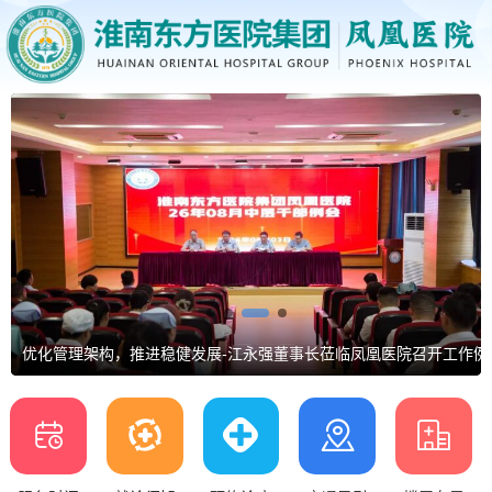
二十年深耕普外，新时代更担重任--记淮南东方医院集团凤凰医院常
支持母乳喂养，护航生命起点-凤凰医院妇产科开展母乳喂养周系列活
优化管理架构，推进稳健发展-江永强董事长莅临凤凰医院召开工作例
健康进军营，拥军践初心--凤凰医院开展八一建军节健康宣教活动