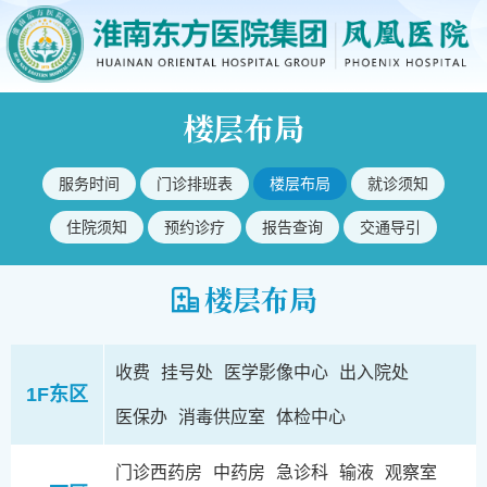
楼层布局
服务时间
门诊排班表
楼层布局
就诊须知
住院须知
预约诊疗
报告查询
交通导引
楼层布局
收费
挂号处
医学影像中心
出入院处
1F东区
医保办
消毒供应室
体检中心
门诊西药房
中药房
急诊科
输液
观察室