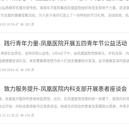
为弘扬拥军优属光荣传统，淮南东方医院集团凤凰医院组织各党支部骨干力量，走进
营"为主题的健康宣教活动，为人民子弟兵们送上了一份特别的节日礼物。活动现场，凤
医护骨干，结合武警部队日常
-03 18:56:47
303 次
，践行青年力量-凤凰医院开展五四青年节公益活动
神，承担社会责任，坚持办院公益性。5月4日下午，由凤凰医院党委牵头，外科支部、
组建健康宣讲队伍，来到曹集敬老院为老人们送去健康知识宣讲。此次健康宣讲内容
科室党员团员同志的大力支
-04 18:01:42
190 次
，致力服务提升-凤凰医院内科支部开展患者座谈会
量，改善医疗服务和患者就医感受。近日，在凤凰医院党委的统一部署下，医院内科
会议开始，内科支部周丽书记发表讲话，她首先向到会的患者及家属致以感谢，并表
的充分信任和支持配合。医疗
-15 11:39:25
354 次