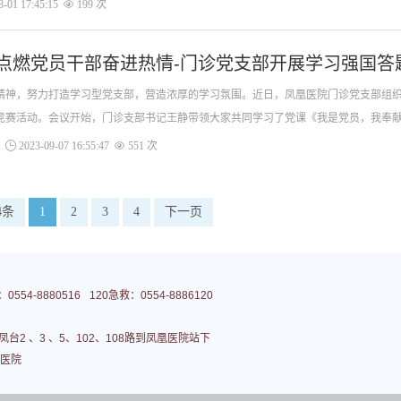
胡义标副院长主持。凤凰医院心
-01 17:45:15
199 次
点燃党员干部奋进热情-门诊党支部开展学习强国
精神，努力打造学习型党支部，营造浓厚的学习氛围。近日，凤凰医院门诊党支部组
竞赛活动。会议开始，门诊支部书记王静带领大家共同学习了党课《我是党员，我奉
个标准，更是一个高度。党员
2023-09-07 16:55:47
551 次
4条
1
2
3
4
下一页
554-8880516
120急救：0554-8886120
台2 、3 、5、102、108路到凤凰医院站下
医院