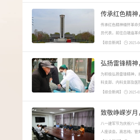
传承红色精神
传承红色精神缅怀革命
员代表，前往白塘庙革
革命烈士纪念碑，碑上刻
【综合新闻】
2025-04
弘扬雷锋精神
为积极弘扬雷锋精神，
科支部、内科支部及医
了内科、外科等多个临床
【综合新闻】
2025-03
致敬峥嵘岁月
八一建军节为庆祝八一
人座谈会。高志纯、管