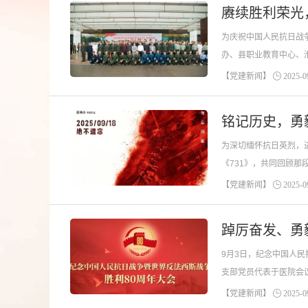
赓续胜利荣光
为庆祝中国人民抗日战
办、县职业教育中心、
由双拥办刘志伟主任主
【党建新闻】
2025-09
铭记历史，勇
为深切缅怀抗日英烈，
《731》，共同回顾
实验罪行，铁证如山，
【党建新闻】
2025-09
踔厉奋发、勇
9月3日，纪念中国人
支部党员代表于医院会
澎湃，自豪与崇敬在每
【党建新闻】
2025-09