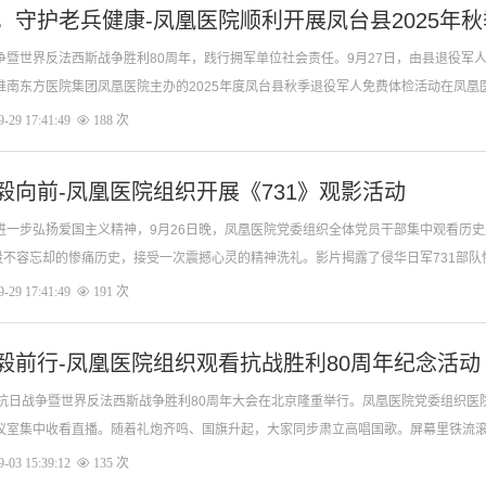
，守护老兵健康-凤凰医院顺利开展凤台县2025年
争暨世界反法西斯战争胜利80周年，践行拥军单位社会责任。9月27日，由县退役军
淮南东方医院集团凤凰医院主办的2025年度凤台县秋季退役军人免费体检活动在凤凰
持，县退役军人事务局时培宏书记进
-29 17:41:49
188 次
毅向前-凤凰医院组织开展《731》观影活动
进一步弘扬爱国主义精神，9月26日晚，凤凰医院党委组织全体党员干部集中观看历
那段不容忘却的惨痛历史，接受一次震撼心灵的精神洗礼。影片揭露了侵华日军731部队
触目惊心。两个小时的放映中，大家屏息凝
-29 17:41:49
191 次
毅前行-凤凰医院组织观看抗战胜利80周年纪念活动
民抗日战争暨世界反法西斯战争胜利80周年大会在北京隆重举行。凤凰医院党委组织医
议室集中收看直播。随着礼炮齐鸣、国旗升起，大家同步肃立高唱国歌。屏幕里铁流
个人胸中激荡。80年前的今天，中
-03 15:39:12
135 次