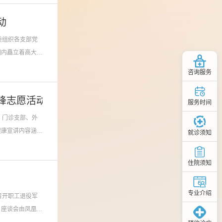
动
委组织各支部党
园内矗立着高大的
咨询服务
锋志愿活动
服务时间
、门诊支部、外
健康宣讲内容涵盖
就诊须知
住院须知
专业介绍
召开职工退役军
。座谈会由凤凰医