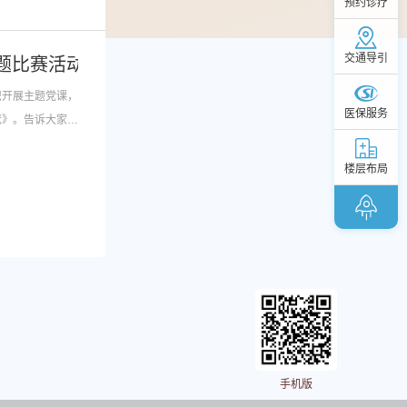
预约诊疗
交通导引
答题比赛活动
织开展主题党课，
医保服务
献》。告诉大家党
楼层布局
手机版