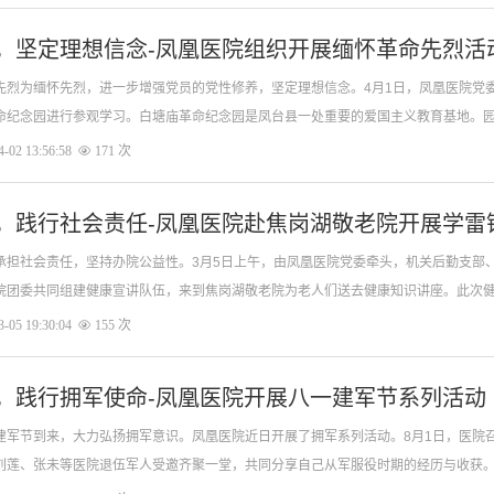
，坚定理想信念-凤凰医院组织开展缅怀革命先烈活
先烈为缅怀先烈，进一步增强党员的党性修养，坚定理想信念。4月1日，凤凰医院党
命纪念园进行参观学习。白塘庙革命纪念园是凤台县一处重要的爱国主义教育基地。
有“白塘庙革命活动纪念碑”
-02 13:56:58
171 次
，践行社会责任-凤凰医院赴焦岗湖敬老院开展学雷
承担社会责任，坚持办院公益性。3月5日上午，由凤凰医院党委牵头，机关后勤支部
院团委共同组建健康宣讲队伍，来到焦岗湖敬老院为老人们送去健康知识讲座。此次
专业，得到了科室党员同志的积极响应。敬老院内，医务人员针对...
-05 19:30:04
155 次
，践行拥军使命-凤凰医院开展八一建军节系列活动
建军节到来，大力弘扬拥军意识。凤凰医院近日开展了拥军系列活动。8月1日，医院
刘莲、张未等医院退伍军人受邀齐聚一堂，共同分享自己从军服役时期的经历与收获