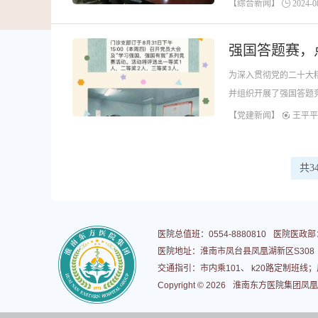
院党委委员、工会主席
【综合新闻】
2024-08
强国答题赛，
为深入贯彻党的二十大
并组织开展了强国答题
员是一个标杆，也是一
【党建新闻】
王平平
共3
医院总值班：0554-8880810
医院医政部：0
医院地址：淮南市凤台县凤凰湖新区S308
交通指引：市内乘101、 k20路定制班线；凤
Copyright © 2026
淮南东方医院集团凤凰