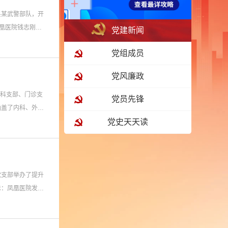
县某武警部队，开
凰医院钱志刚院
党建新闻
党组成员
党风廉政
内科支部、门诊支
党员先锋
涵盖了内科、外科
党史天天读
党支部举办了提升
示：凤凰医院发展