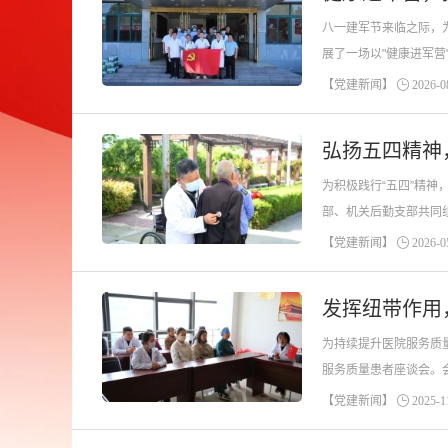
八一建军节来临之际，
展了一场以"健康进军
长带队，选派了内外科
【党建新闻】
2026-08
弘扬五四精神
为积极践行“五四”精
部、机关后勤支部共同
多个临床专业，得到了
【党建新闻】
2026-05
发挥纽带作用
为持续提升医院服务质
服务质量患者座谈会。
至今，得到了广大患者
【党建新闻】
2025-11