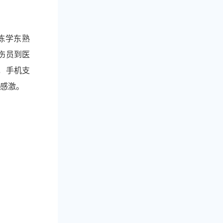
陈学东熟
伤员到医
，手机支
感激。