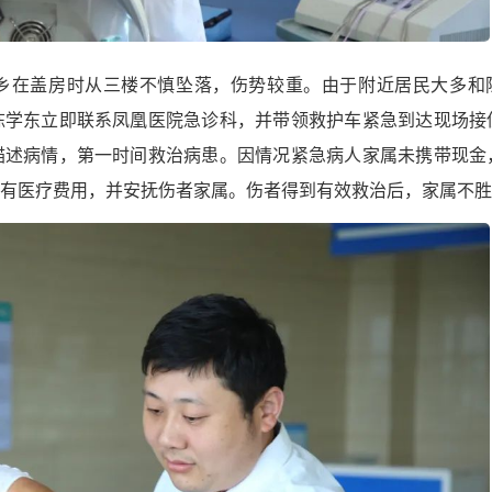
乡在盖房时从三楼不慎坠落，伤势较重。由于附近居民大多和
陈学东立即联系凤凰医院急诊科，并带领救护车紧急到达现场接
描述病情，第一时间救治病患。因情况紧急病人家属未携带现金
有医疗费用，并安抚伤者家属。伤者得到有效救治后，家属不胜