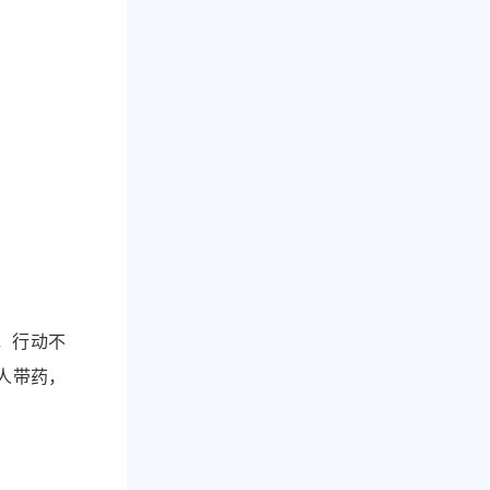
，行动不
人带药，